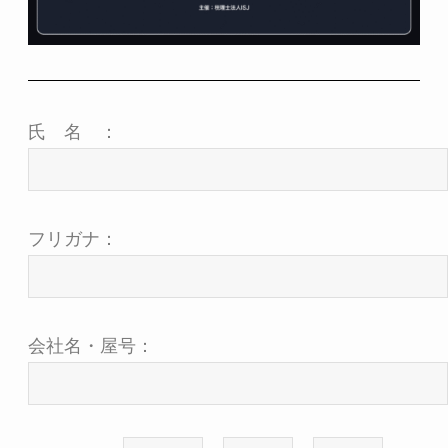
氏 名 ：
フリガナ：
会社名・屋号：